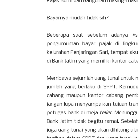
Pajak Bumi dan Bangunan masing-masi
Bayarnya mudah tidak sih?
Beberapa saat sebelum adanya #so
pengumuman bayar pajak di lingku
kelurahan Penjaringan Sari, tempat aku
di Bank Jatim yang memiliki kantor c
Membawa sejumlah uang tunai untuk 
jumlah yang berlaku di SPPT. Kemud
cabang maupun kantor cabang pemba
jangan lupa menyampaikan tujuan tra
petugas bank di meja
teller
. Menunggu 
Bank Jatim tidak begitu ramai. Setel
juga uang tunai yang akan dihitung ul