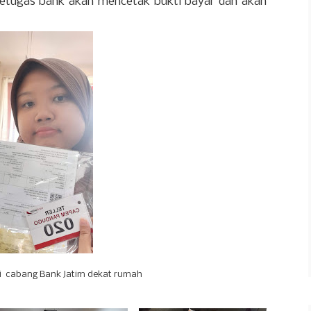
petugas bank akan mencetak bukti bayar dan akan
di cabang Bank Jatim dekat rumah